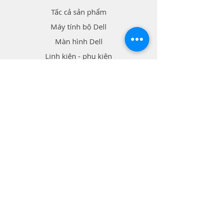
Tấc cả sản phẩm
Máy tính bộ Dell
Màn hình Dell
Linh kiện - phụ kiện
Thông tin liên hệ
Cửa hàng Vi Tính 3A
Địa chỉ: 186/38 Nguyễn Sơn, P. Phú Thọ
Hòa, Q. Tân Phú, TP Hồ Chí Minh
​DT:
0907 997 884
​Mail:
vitinh3a@gmail.com
Vận chuyển
GRAB