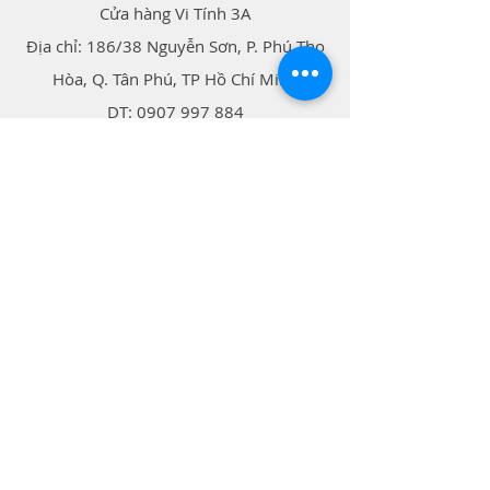
Cửa hàng Vi Tính 3A
Địa chỉ: 186/38 Nguyễn Sơn, P. Phú Thọ
Hòa, Q. Tân Phú, TP Hồ Chí Minh
​DT:
0907 997 884
​Mail:
vitinh3a@gmail.com
Vận chuyển
GRAB
AHAMOVE
GIAOHANGTIETKIEM
​SHOPPEE